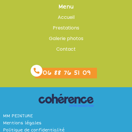
Entretien bois Les Herbiers
Menu
Entretien bois Pontchâteau
Entretien bois Pornic
Accueil
Entretien bois Machecoul
Entretien bois Redon
Entretien bois Sautron
Prestations
Entretien bois Savenay
Galerie photos
Contact
06 88 76 51 09
MM PEINTURE
Mentions légales
Politique de confidentialité