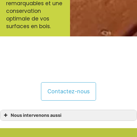
remarquables et une
conservation
optimale de vos
surfaces en bois.
Offrez à votre bois un soin expert avec
MM Peinture. Renseignez-vous dès
maintenant sur notre service
d’entretien bois
Contactez-nous
Nous intervenons aussi
Entretien bois
Entretien bois Ancenis
Entretien bois Campbon
Entretien bois La Baule